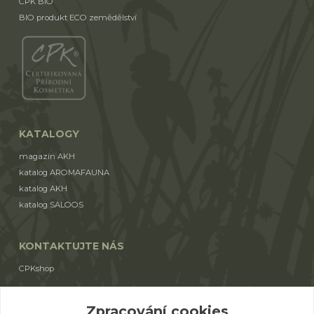
CPK BIO
BIO produkt ECO zemědělství
KATALOGY
magazín AKH
katalog AROMAFAUNA
katalog AKH
katalog SALOOS
KONTAKTUJTE NÁS
CPKshop
+420 774 853 310
Zpracování cookies
(Po-Pá 9:00-17:00)