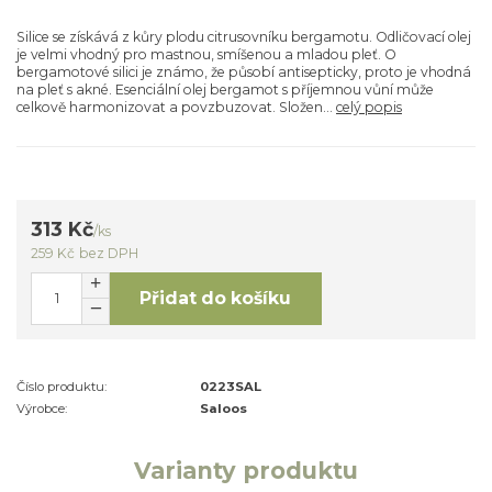
Silice se získává z kůry plodu citrusovníku bergamotu. Odličovací olej
je velmi vhodný pro mastnou, smíšenou a mladou pleť. O
bergamotové silici je známo, že působí antisepticky, proto je vhodná
na pleť s akné. Esenciální olej bergamot s příjemnou vůní může
celkově harmonizovat a povzbuzovat. Složen...
celý popis
313 Kč
/
ks
259 Kč
bez DPH
Přidat do košíku
Číslo produktu:
0223SAL
Výrobce:
Saloos
Varianty produktu