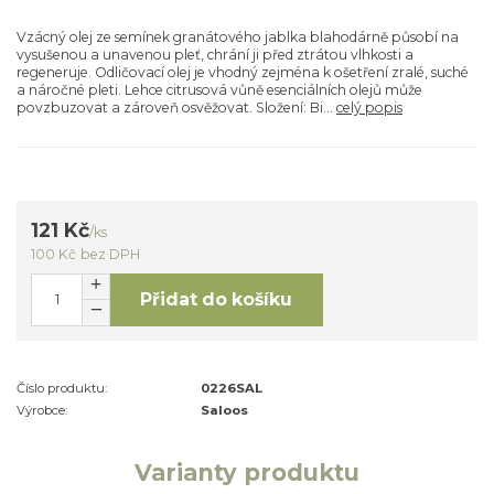
Vzácný olej ze semínek granátového jablka blahodárně působí na
vysušenou a unavenou pleť, chrání ji před ztrátou vlhkosti a
regeneruje. Odličovací olej je vhodný zejména k ošetření zralé, suché
a náročné pleti. Lehce citrusová vůně esenciálních olejů může
povzbuzovat a zároveň osvěžovat. Složení: Bi...
celý popis
121 Kč
/
ks
100 Kč
bez DPH
Přidat do košíku
Číslo produktu:
0226SAL
Výrobce:
Saloos
Varianty produktu