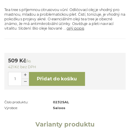
Tea tree s příjemnou citrusovou vůní. Odličovací olej je vhodný pro
mastnou, mladou a problematickou pleť. Čistí, tonizuje, je vhodný na
pokožku s projevy akné. O esenciálním oleji tea tree je obecně
známo, že má antimikrobiální účinky. Osvěžuje a pleti navrací
vitalitu. Složení: Bio oleje lisované ...
celý popis
509 Kč
/
ks
421 Kč
bez DPH
Přidat do košíku
Číslo produktu:
0232SAL
Výrobce:
Saloos
Varianty produktu