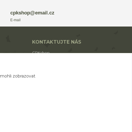
cpkshop@email.cz
E-mail
KONTAKTUJTE NÁS
CPKshop
+420 774 853 310
(Po-Pá 9:00-17:00)
 mohli zobrazovat
cpkshop@email.cz