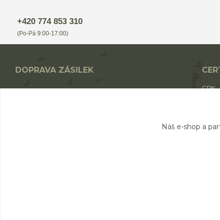
+420 774 853 310
(Po-Pá 9:00-17:00)
DOPRAVA ZÁSILEK
CER
CPK
Nákup nad 1700,- Kč - ZDARMA
CPK 
Nákup nad 1000,- Kč - od 49,- Kč
BIO p
Nákup do 1000,- Kč - od 69,- Kč
Náš e-shop a par