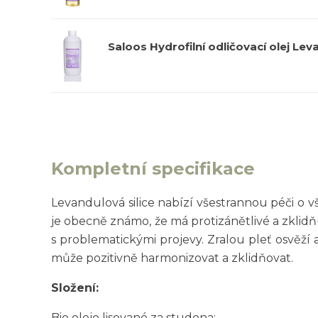
Saloos Hydrofilní odličovací olej Le
Kompletní specifikace
Levandulová silice nabízí všestrannou péči o v
je obecně známo, že má protizánětlivé a zklidňu
s problematickými projevy. Zralou pleť osvěží
může pozitivně harmonizovat a zklidňovat.
Složení:
Bio oleje lisované za studena: