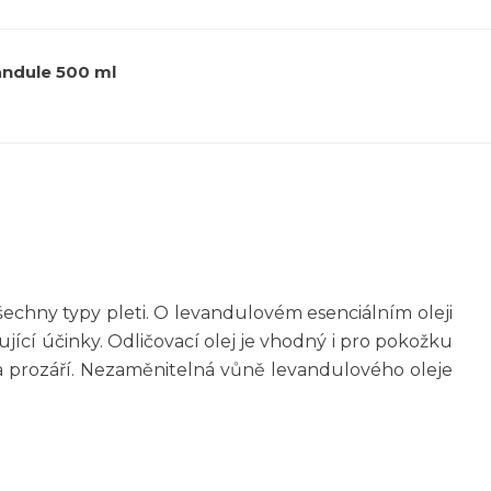
vandule 500 ml
šechny typy pleti. O levandulovém esenciálním oleji
jící účinky. Odličovací olej je vhodný i pro pokožku
 a prozáří. Nezaměnitelná vůně levandulového oleje