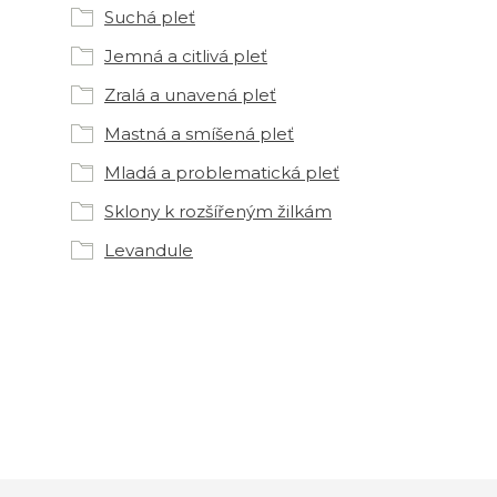
Suchá pleť
Jemná a citlivá pleť
Zralá a unavená pleť
Mastná a smíšená pleť
Mladá a problematická pleť
Sklony k rozšířeným žilkám
Levandule