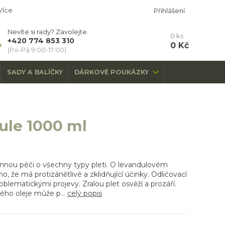
Více
Přihlášení
Nevíte si rady? Zavolejte.
0
ks
+420 774 853 310
0 Kč
(Po-Pá 9:00-17:00)
SADY A BALÍČKY
DÁRKOVÉ POUKÁZKY
dule 1000 ml
rannou péči o všechny typy pleti. O levandulovém
, že má protizánětlivé a zklidňující účinky. Odličovací
oblematickými projevy. Zralou pleť osvěží a prozáří.
ho oleje může p...
celý popis