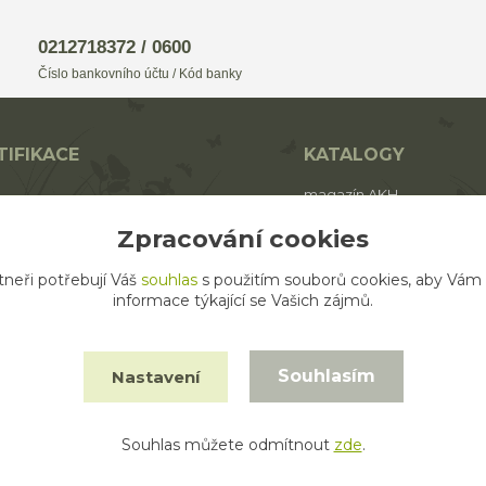
0212718372 / 0600
Číslo bankovního účtu / Kód banky
TIFIKACE
KATALOGY
magazín AKH
BIO
katalog AROMAFAUNA
Zpracování cookies
rodukt ECO zemědělství
katalog AKH
tneři potřebují Váš
souhlas
s použitím souborů cookies, aby Vám
katalog SALOOS
informace týkající se Vašich zájmů.
Souhlasím
Nastavení
Souhlas můžete odmítnout
zde
.
Vytvořeno na
Eshop-rychle.cz
© 2014 - 2026 CPKshop.cz