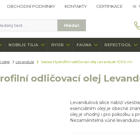
OBCHODNÍ PODMÍNKY
KONTAKTY
CERTIFIKACE
Hledat
NOBILIS TILIA
RYOR
FAUNA
REFECTOCIL
 oleje
Levandule
Saloos Hydrofilní odličovací olej Levandule 1000 ml
ofilní odličovací olej Levan
Levandulová silice nabízí všest
esenciálním oleji je obecně známo
olej je vhodný i pro pokožku s pr
Nezaměnitelná vůně levandulové