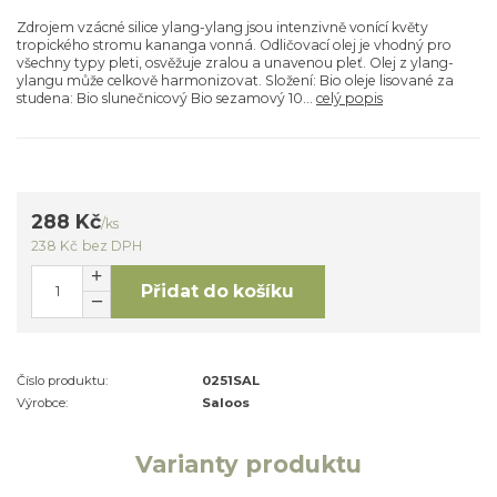
Zdrojem vzácné silice ylang-ylang jsou intenzivně vonící květy
tropického stromu kananga vonná. Odličovací olej je vhodný pro
všechny typy pleti, osvěžuje zralou a unavenou pleť. Olej z ylang-
ylangu může celkově harmonizovat. Složení: Bio oleje lisované za
studena: Bio slunečnicový Bio sezamový 10...
celý popis
288 Kč
/
ks
238 Kč
bez DPH
Přidat do košíku
Číslo produktu:
0251SAL
Výrobce:
Saloos
Varianty produktu