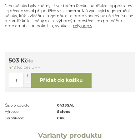
Jeho účinky byly známy již ve starém Řecku, například Hippokrates
jej předepisoval při potížích se sliznicemi. Má vynikající regenerační
účinky, kůži zvláčňuje a zjemňuje, je proto vhodný na ošetření suché
a ztvrdlé kůže. Lněný olej je výborným prostředkem pro péči o
problematickou pokožku, vynikají...
celý popis
503 Kč
/
ks
449 Kč
bez DPH
Přidat do košíku
Číslo produktu:
0433SAL
Výrobce:
Saloos
Certifikace:
CPK
Varianty produktu