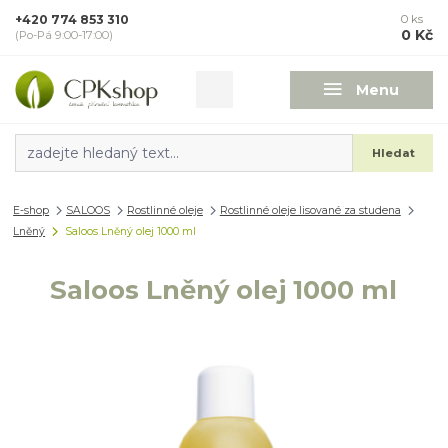
+420 774 853 310
0
ks
0 Kč
(Po-Pá 9:00-17:00)
Menu
Hledat
E-shop
SALOOS
Rostlinné oleje
Rostlinné oleje lisované za studena
Lněný
Saloos Lněný olej 1000 ml
Saloos Lněný olej 1000 ml