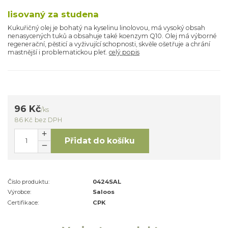
lisovaný za studena
Kukuřičný olej je bohatý na kyselinu linolovou, má vysoký obsah
nenasycených tuků a obsahuje také koenzym Q10. Olej má výborné
regenerační, pěsticí a vyživující schopnosti, skvěle ošetřuje a chrání
mastnější i problematickou pleť.
celý popis
96 Kč
/
ks
86 Kč
bez DPH
Přidat do košíku
Číslo produktu:
0424SAL
Výrobce:
Saloos
Certifikace:
CPK