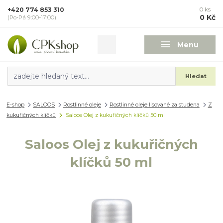
+420 774 853 310
0
ks
0 Kč
(Po-Pá 9:00-17:00)
Menu
Hledat
E-shop
SALOOS
Rostlinné oleje
Rostlinné oleje lisované za studena
Z
kukuřičných klíčků
Saloos Olej z kukuřičných klíčků 50 ml
Saloos Olej z kukuřičných
klíčků 50 ml