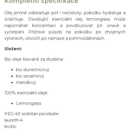
Kompletní specifikace
Olej jemně odstraňuje pot i nečistoty, pokožku hydratuje a
zvláčňuje. Osvěžující esenciální olej lemongrass může
napomáhat koncentraci a povzbuzovat při únavě a
vyčerpání. Příznivě působí na pokožku po zhojených
výronech, otocích po námaze a pohmožděninách.
Složení:
Bio oleje lisované za studena:
bio slunečnicový
bio sezamový
mandlový
100% esenciální oleje:
Lemongrass
PEG-40 sorbitan peroleate
laureth-4
lecitin