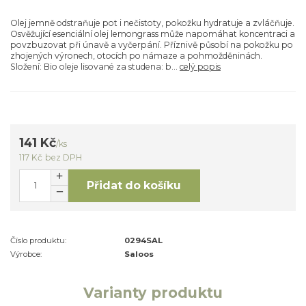
Olej jemně odstraňuje pot i nečistoty, pokožku hydratuje a zvláčňuje.
Osvěžující esenciální olej lemongrass může napomáhat koncentraci a
povzbuzovat při únavě a vyčerpání. Příznivě působí na pokožku po
zhojených výronech, otocích po námaze a pohmožděninách.
Složení: Bio oleje lisované za studena: b...
celý popis
141 Kč
/
ks
117 Kč
bez DPH
Přidat do košíku
Číslo produktu:
0294SAL
Výrobce:
Saloos
Varianty produktu