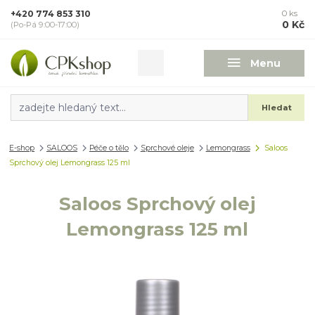
+420 774 853 310
0
ks
0 Kč
(Po-Pá 9:00-17:00)
Menu
Hledat
E-shop
SALOOS
Péče o tělo
Sprchové oleje
Lemongrass
Saloos
Sprchový olej Lemongrass 125 ml
Saloos Sprchový olej
Lemongrass 125 ml