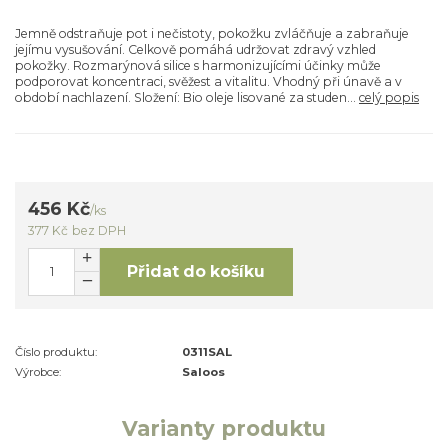
Jemně odstraňuje pot i nečistoty, pokožku zvláčňuje a zabraňuje
jejímu vysušování. Celkově pomáhá udržovat zdravý vzhled
pokožky. Rozmarýnová silice s harmonizujícími účinky může
podporovat koncentraci, svěžest a vitalitu. Vhodný při únavě a v
období nachlazení. Složení: Bio oleje lisované za studen...
celý popis
456 Kč
/
ks
377 Kč
bez DPH
Přidat do košíku
Číslo produktu:
0311SAL
Výrobce:
Saloos
Varianty produktu