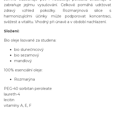
zabraňuje jejímu vysušování. Celkově pomáhá udržovat
zdravý vzhled pokožky. Rozmarýnová silice s
harmonizujícími účinky může podporovat koncentraci,
svěžest a vitalitu. Vhodný při únavě a v období nachlazení.
Složení:
Bio oleje lisované za studena:
bio slunečnicový
bio sezamový
mandlový
100% esenciální oleje:
Rozmarýna
PEG-40 sorbitan peroleate
laureth-4
lecitin
vitamíny A, E, F