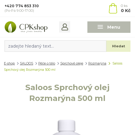
+420 774 853 310
0
ks
0 Kč
(Po-Pá 9:00-17:00)
Menu
Hledat
E-shop
SALOOS
Péče o tělo
Sprchové oleje
Rozmarýna
Saloos
Sprchový olej Rozmarýna 500 ml
Saloos Sprchový olej
Rozmarýna 500 ml