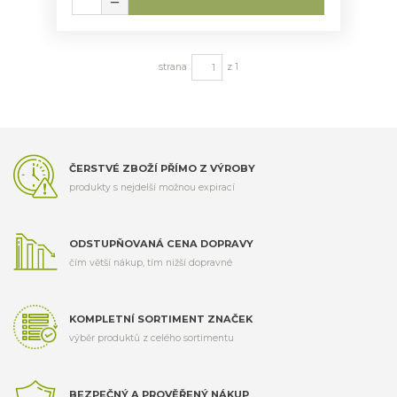
strana
z 1
ČERSTVÉ ZBOŽÍ PŘÍMO Z VÝROBY
produkty s nejdelší možnou expirací
ODSTUPŇOVANÁ CENA DOPRAVY
čím větší nákup, tím nižší dopravné
KOMPLETNÍ SORTIMENT ZNAČEK
výběr produktů z celého sortimentu
BEZPEČNÝ A PROVĚŘENÝ NÁKUP