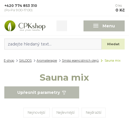
+420 774 853 310
0
ks
0 Kč
(Po-Pá 9:00-17:00)
Menu
Hledat
E-shop
SALOOS
Aromaterapie
Směsi esenciálních olejů
Sauna mix
Sauna mix
Upřesnit parametry
Nejnovější
Nejlevnější
Nejdražší