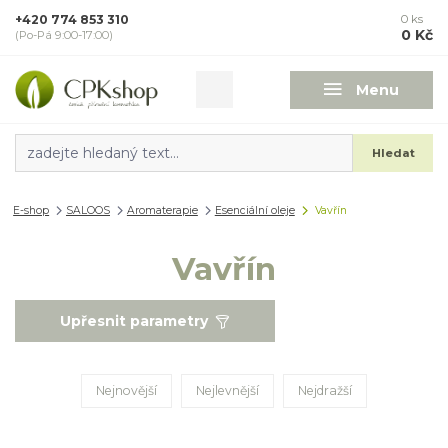
+420 774 853 310
0
ks
0 Kč
(Po-Pá 9:00-17:00)
Menu
Hledat
E-shop
SALOOS
Aromaterapie
Esenciální oleje
Vavřín
Vavřín
Upřesnit parametry
Nejnovější
Nejlevnější
Nejdražší