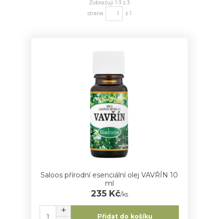
Zobrazuji 1-3 z 3
strana
z 1
Saloos přírodní esenciální olej VAVŘÍN 10
ml
235 Kč
/
ks
Přidat do košíku