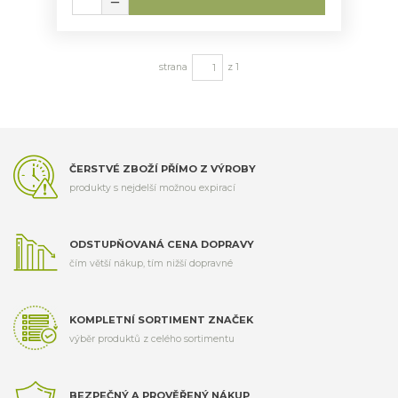
strana
z 1
ČERSTVÉ ZBOŽÍ PŘÍMO Z VÝROBY
produkty s nejdelší možnou expirací
ODSTUPŇOVANÁ CENA DOPRAVY
čím větší nákup, tím nižší dopravné
KOMPLETNÍ SORTIMENT ZNAČEK
výběr produktů z celého sortimentu
BEZPEČNÝ A PROVĚŘENÝ NÁKUP