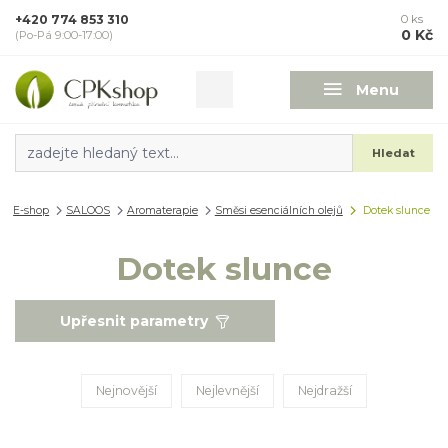
+420 774 853 310
0
ks
0 Kč
(Po-Pá 9:00-17:00)
Menu
Hledat
E-shop
SALOOS
Aromaterapie
Směsi esenciálních olejů
Dotek slunce
Dotek slunce
Upřesnit parametry
Nejnovější
Nejlevnější
Nejdražší