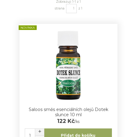
Zobrazuji 1-1 z 1
strana
z 1
NOVINKA
Saloos směs esenciálních olejů Dotek
slunce 10 ml
122 Kč
/
ks
Přidat do košíku