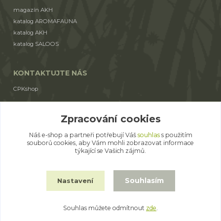
magazín AKH
katalog AROMAFAUNA
katalog AKH
katalog SALOOS
KONTAKTUJTE NÁS
CPKshop
+420 774 853 310
Zpracování cookies
(Po-Pá 9:00-17:00)
Náš e-shop a partneři potřebují Váš
souhlas
s použitím
cpkshop@email.cz
souborů cookies, aby Vám mohli zobrazovat informace
týkající se Vašich zájmů.
Souhlasím
Nastavení
© 2014 - 2026 CPKshop.cz
Souhlas můžete odmítnout
zde
.
Vytvořeno na
Eshop-rychle.cz