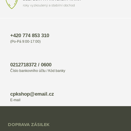
roky vyzkoušený a stabilní obchod
+420 774 853 310
(Po-Pá 9:00-17:00)
0212718372 / 0600
Číslo bankovního účtu / Kód banky
cpkshop@email.cz
E-mail
DOPRAVA ZÁSILEK