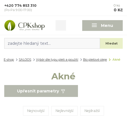
+420 774 853 310
0
ks
0 Kč
(Po-Pá 9:00-17:00)
Menu
Hledat
E-shop
SALOOS
Výběr dle typu pleti a použití
Bio pleťové oleje
Akné
Akné
Upřesnit parametry
Nejnovější
Nejlevnější
Nejdražší