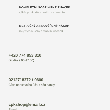
KOMPLETNÍ SORTIMENT ZNAČEK
výběr produktů z celého sortimentu
BEZPEČNÝ A PROVĚŘENÝ NÁKUP
roky vyzkoušený a stabilní obchod
+420 774 853 310
(Po-Pá 9:00-17:00)
0212718372 / 0600
Číslo bankovního účtu / Kód banky
cpkshop@email.cz
E-mail