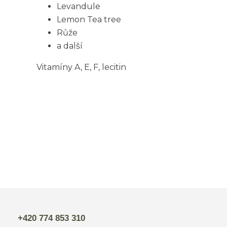
Levandule
Lemon Tea tree
Růže
a další
Vitamíny A,
E
,
F,
lecitin
+420 774 853 310