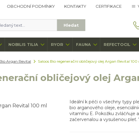
OBCHODNÍ PODMÍNKY
KONTAKTY
CERTIFIKACE
Hledat
NOBILIS TILIA
RYOR
FAUNA
REFECTOCIL
Bio Argan Revital
Saloos Bio regenerační obličejový olej Argan Revital 100
nerační obličejový olej Arga
Ideální k péči o všechny typy p
bio arganového oleje, esenciální
vitamínu E. Pokožku zvláčňuje a 
začervenalou a vysušenou pleť.