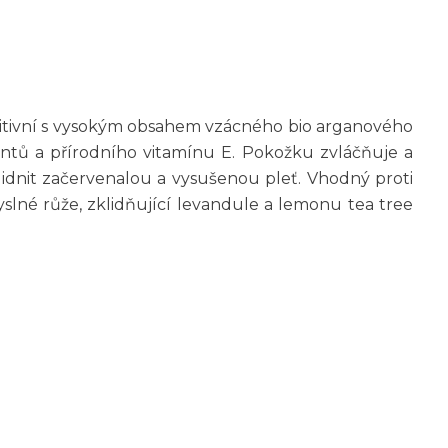
nzitivní s vysokým obsahem vzácného bio arganového
dantů a přírodního vitamínu E. Pokožku zvláčňuje a
lidnit začervenalou a vysušenou pleť. Vhodný proti
slné růže, zklidňující levandule a lemonu tea tree