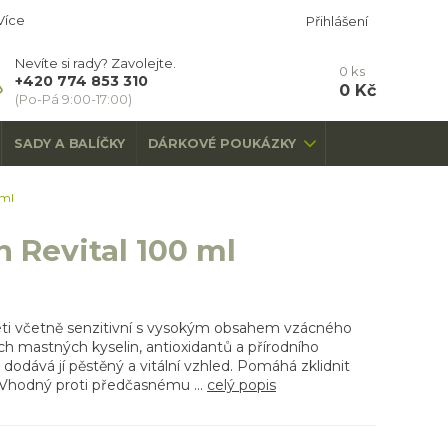
Více
Přihlášení
Nevíte si rady? Zavolejte.
0
ks
+420 774 853 310
0 Kč
(Po-Pá 9:00-17:00)
SADY A BALÍČKY
DÁRKOVÉ POUKÁZKY
 ml
n Revital 100 ml
leti včetně senzitivní s vysokým obsahem vzácného
ch mastných kyselin, antioxidantů a přírodního
dodává jí pěstěný a vitální vzhled. Pomáhá zklidnit
 Vhodný proti předčasnému ...
celý popis