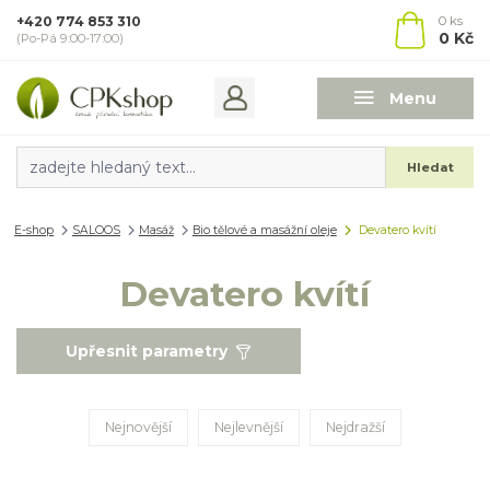
+420 774 853 310
0
ks
0 Kč
(Po-Pá 9:00-17:00)
Menu
Hledat
E-shop
SALOOS
Masáž
Bio tělové a masážní oleje
Devatero kvítí
Devatero kvítí
Upřesnit parametry
Nejnovější
Nejlevnější
Nejdražší