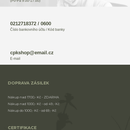
(Po-Pá 9:00-17:00)
0212718372 / 0600
Číslo bankovního účtu / Kód banky
cpkshop@email.cz
E-mail
DOPRAVA ZÁSILEK
Nákup nad 1700,- Kč - ZDARMA
Nákup nad 1000,- Kč - od 49,- Kč
Nákup do 1000,- Kč - od 69,- Kč
CERTIFIKACE