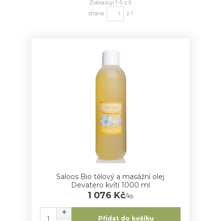
Zobrazuji 1-5 z 5
strana
z 1
Saloos Bio tělový a masážní olej
Devatero kvítí 1000 ml
1 076 Kč
/
ks
Přidat do košíku