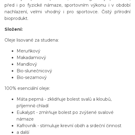
před i po fyzické námaze, sportovním výkonu i v období
nachlazení, velmi vhodný i pro sportovce. Čistý přírodní
bioprodukt.
Složení:
Oleje lisované za studena:
Meruňkový
Makadamiový
Mandlový
Bio-slunečnicový
Bio-sezamový
100% esenciální oleje:
Máta peprná - zklidňuje bolest svalů a kloubů,
příjemně chladí
Eukalypt - zmírňuje bolest po zvýšené svalové
námaze
Kafrovník - stimuluje krevní oběh a srdeční činnost
a další