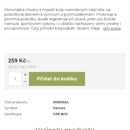
Mimořádně vhodný k masáži kůže namožených částí těla, na
pokožku se sklonem k výronům a pohmožděninám. Prokrvuje a
prohřívá pokožku, skvěle regeneruje při únavě, před i po fyzické
námaze, sportovním výkonu i v období nachlazení, velmi vhodný i
pro sportovce. Čistý přírodní bioprodukt. Složení: Oleje...
celý popis
259 Kč
/
ks
214 Kč
bez DPH
Přidat do košíku
Číslo produktu:
0065SAL
Výrobce:
Saloos
Certifikace:
CPK BIO