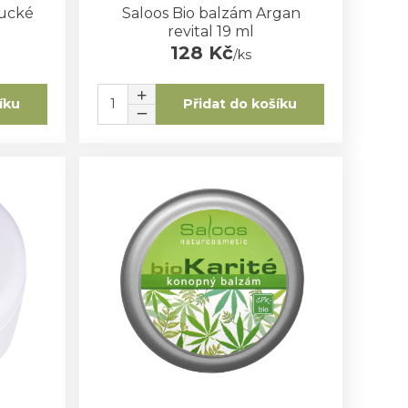
bucké
Saloos Bio balzám Argan
revital 19 ml
128 Kč
/
ks
íku
Přidat do košíku