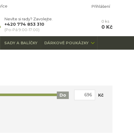
Více
Přihlášení
Nevíte si rady? Zavolejte.
0
ks
+420 774 853 310
0 Kč
(Po-Pá 9:00-17:00)
SADY A BALÍČKY
DÁRKOVÉ POUKÁZKY
Kč
Do