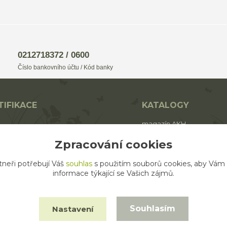
0212718372 / 0600
Číslo bankovního účtu / Kód banky
TIFIKACE
KATALOGY
magazín AKH
BIO
katalog AROMAFAUNA
Zpracování cookies
rodukt ECO zemědělství
katalog AKH
tneři potřebují Váš
souhlas
s použitím souborů cookies, aby Vám
katalog SALOOS
informace týkající se Vašich zájmů.
Souhlasím
Nastavení