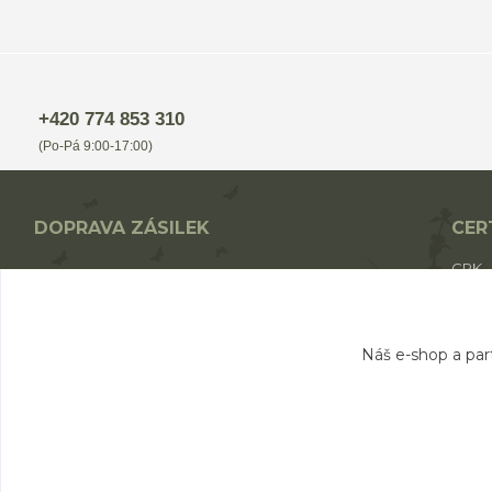
+420 774 853 310
(Po-Pá 9:00-17:00)
DOPRAVA ZÁSILEK
CER
CPK
Nákup nad 1700,- Kč - ZDARMA
CPK 
Nákup nad 1000,- Kč - od 49,- Kč
BIO p
Nákup do 1000,- Kč - od 69,- Kč
Náš e-shop a par