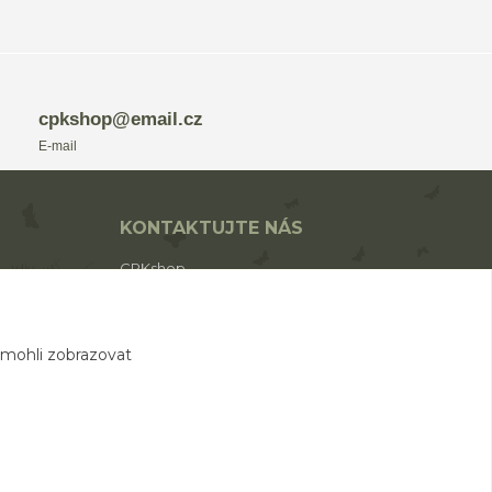
cpkshop@email.cz
E-mail
KONTAKTUJTE NÁS
CPKshop
+420 774 853 310
(Po-Pá 9:00-17:00)
 mohli zobrazovat
cpkshop@email.cz