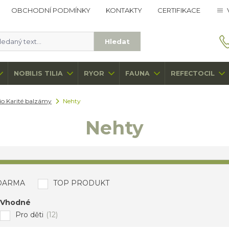
OBCHODNÍ PODMÍNKY
KONTAKTY
CERTIFIKACE
Hledat
NOBILIS TILIA
RYOR
FAUNA
REFECTOCIL
io Karité balzámy
Nehty
Nehty
DARMA
TOP PRODUKT
Vhodné
Pro děti
(12)