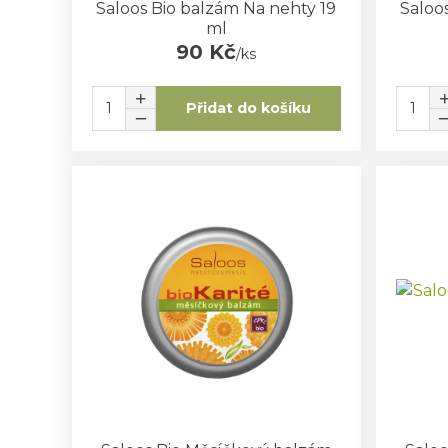
Saloos Bio balzám Na nehty 19
Saloo
ml
90 Kč
/
ks
Přidat do košíku