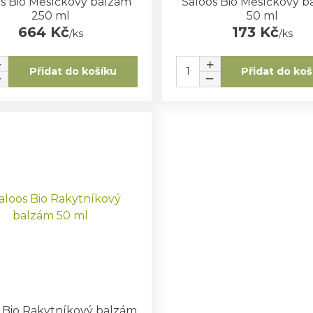
s Bio Měsíčkový balzám
Saloos Bio Měsíčkový 
250 ml
50 ml
664 Kč
173 Kč
/
ks
/
ks
Přidat do košíku
Přidat do koš
 Bio Rakytníkový balzám