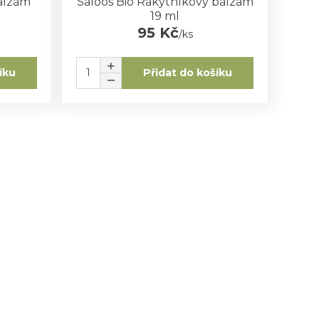
balzám
Saloos Bio Rakytníkový balzám
19 ml
95 Kč
/
ks
íku
Přidat do košíku