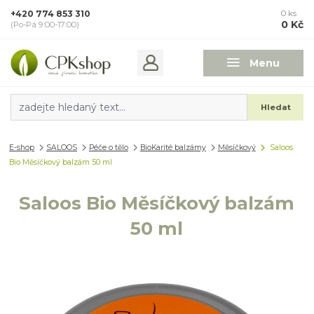
+420 774 853 310
0
ks
0 Kč
(Po-Pá 9:00-17:00)
Menu
Hledat
E-shop
SALOOS
Péče o tělo
BioKarité balzámy
Měsíčkový
Saloos
Bio Měsíčkový balzám 50 ml
Saloos Bio Měsíčkový balzám
50 ml