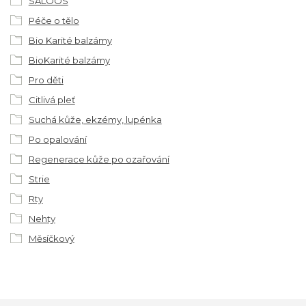
SALOOS
Péče o tělo
Bio Karité balzámy
BioKarité balzámy
Pro děti
Citlivá pleť
Suchá kůže, ekzémy, lupénka
Po opalování
Regenerace kůže po ozařování
Strie
Rty
Nehty
Měsíčkový