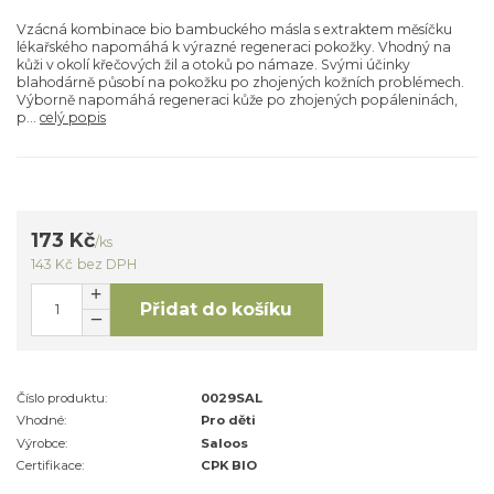
Vzácná kombinace bio bambuckého másla s extraktem měsíčku
lékařského napomáhá k výrazné regeneraci pokožky. Vhodný na
kůži v okolí křečových žil a otoků po námaze. Svými účinky
blahodárně působí na pokožku po zhojených kožních problémech.
Výborně napomáhá regeneraci kůže po zhojených popáleninách,
p...
celý popis
173 Kč
/
ks
143 Kč
bez DPH
Přidat do košíku
Číslo produktu:
0029SAL
Vhodné:
Pro děti
Výrobce:
Saloos
Certifikace:
CPK BIO