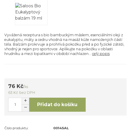
Vyvážená receptura s bio bambuckým máslem, esenciálními oleji z
eukalyptu, máty a cedru vhodná na masáž kůže namožených částí
těla. Balzám prokrvuje a prohřívá pokožku před a po fyzické zátěži,
vhodný je nejen pro sportovce. Aplikujte na pokožku v oblasti
hrudníku a mezi lopatkami v období nachlazen...
celý popis
76 Kč
/
ks
63 Kč
bez DPH
Přidat do košíku
Číslo produktu:
0014SAL