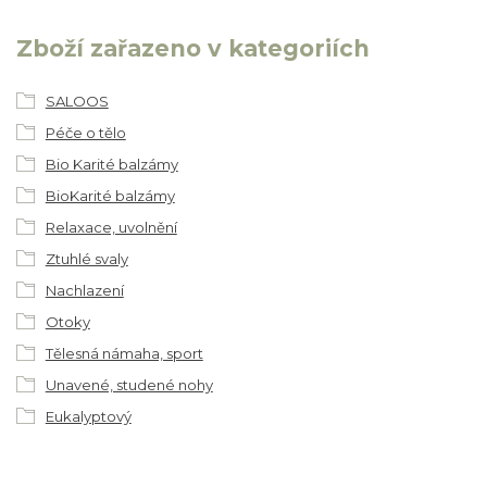
Zboží zařazeno v kategoriích
SALOOS
Péče o tělo
Bio Karité balzámy
BioKarité balzámy
Relaxace, uvolnění
Ztuhlé svaly
Nachlazení
Otoky
Tělesná námaha, sport
Unavené, studené nohy
Eukalyptový