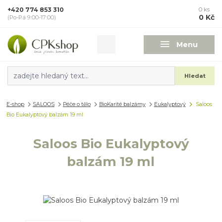
+420 774 853 310
0
ks
0 Kč
(Po-Pá 9:00-17:00)
Menu
Hledat
E-shop
SALOOS
Péče o tělo
BioKarité balzámy
Eukalyptový
Saloos
Bio Eukalyptový balzám 19 ml
Saloos Bio Eukalyptový
balzám 19 ml