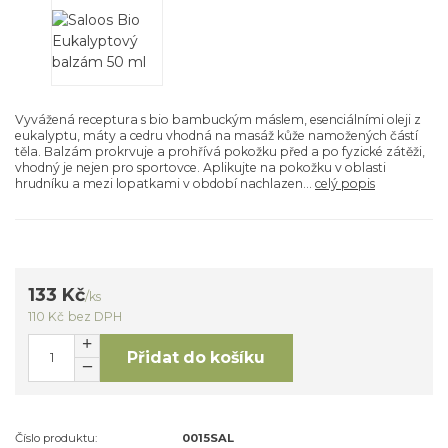
Vyvážená receptura s bio bambuckým máslem, esenciálními oleji z
eukalyptu, máty a cedru vhodná na masáž kůže namožených částí
těla. Balzám prokrvuje a prohřívá pokožku před a po fyzické zátěži,
vhodný je nejen pro sportovce. Aplikujte na pokožku v oblasti
hrudníku a mezi lopatkami v období nachlazen...
celý popis
133 Kč
/
ks
110 Kč
bez DPH
Přidat do košíku
Číslo produktu:
0015SAL