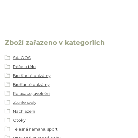
Zboží zařazeno v kategoriích
SALOOS
Péče o tělo
Bio Karité balzámy
BioKarité balzámy
Relaxace, uvolnění
Ztuhlé svaly
Nachlazení
Otoky
Tělesná námaha, sport