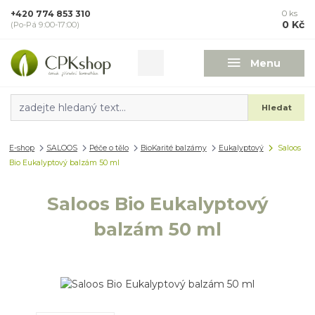
+420 774 853 310
0
ks
0 Kč
(Po-Pá 9:00-17:00)
Menu
Hledat
E-shop
SALOOS
Péče o tělo
BioKarité balzámy
Eukalyptový
Saloos
Bio Eukalyptový balzám 50 ml
Saloos Bio Eukalyptový
balzám 50 ml