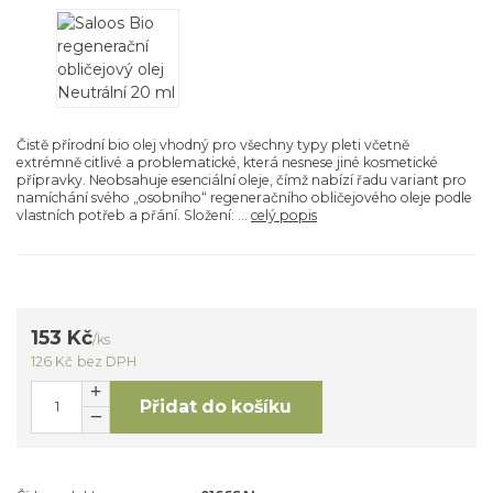
Čistě přírodní bio olej vhodný pro všechny typy pleti včetně
extrémně citlivé a problematické, která nesnese jiné kosmetické
přípravky. Neobsahuje esenciální oleje, čímž nabízí řadu variant pro
namíchání svého „osobního“ regeneračního obličejového oleje podle
vlastních potřeb a přání. Složení: ...
celý popis
153 Kč
/
ks
126 Kč
bez DPH
Přidat do košíku