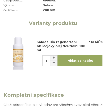
Číslo produktu:
0166SAL
Výrobce:
Saloos
Certifikace:
CPK BIO
Varianty produktu
Saloos Bio regenerační
461 Kč
/
ks
obličejový olej Neutrální 100
ml
Přidat do košíku
Kompletní specifikace
Čistě přírodní bio olej vhodný pro všechny typy pleti včetně