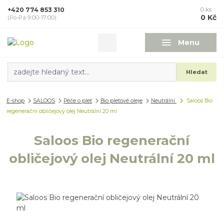
+420 774 853 310
0
ks
0 Kč
(Po-Pá 9:00-17:00)
Menu
Hledat
E-shop
SALOOS
Péče o pleť
Bio pleťové oleje
Neutrální
Saloos Bio
regenerační obličejový olej Neutrální 20 ml
Saloos Bio regenerační
obličejový olej Neutrální 20 ml