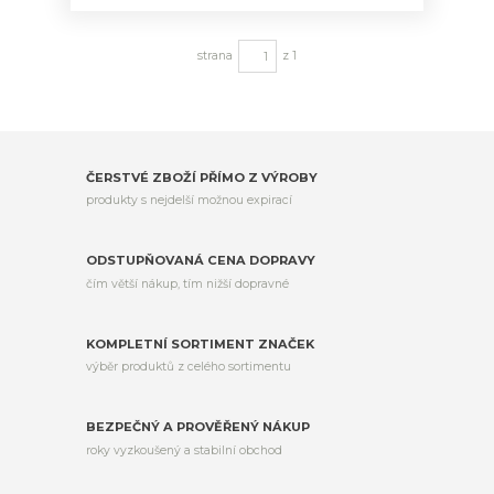
strana
z 1
ČERSTVÉ ZBOŽÍ PŘÍMO Z VÝROBY
produkty s nejdelší možnou expirací
ODSTUPŇOVANÁ CENA DOPRAVY
čím větší nákup, tím nižší dopravné
KOMPLETNÍ SORTIMENT ZNAČEK
výběr produktů z celého sortimentu
BEZPEČNÝ A PROVĚŘENÝ NÁKUP
roky vyzkoušený a stabilní obchod