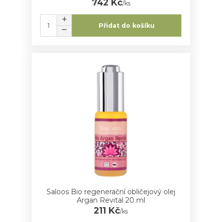
742 Kč
/
ks
Přidat do košíku
Saloos Bio regenerační obličejový olej
Argan Revital 20 ml
211 Kč
/
ks