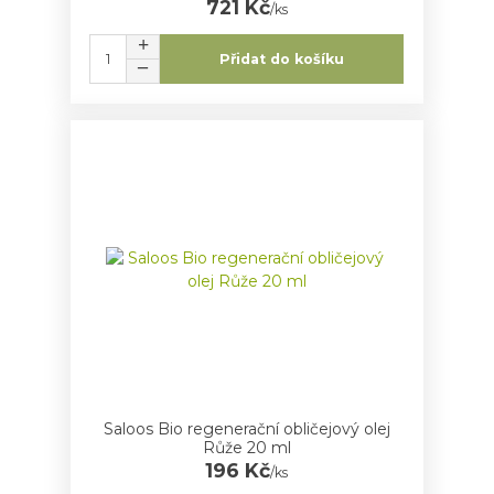
721 Kč
/
ks
Přidat do košíku
Saloos Bio regenerační obličejový olej
Růže 20 ml
196 Kč
/
ks