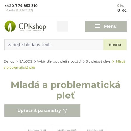
+420 774 853 310
0
ks
0 Kč
(Po-Pá 9:00-17:00)
Menu
Hledat
E-shop
SALOOS
Výběr dle typu pleti a použití
Bio pleťové oleje
Mladá
a problematická pleť
Mladá a problematická
pleť
Upřesnit parametry
Nejnovější
Nejlevnější
Nejdražší