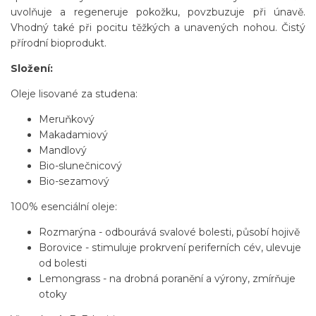
uvolňuje a regeneruje pokožku, povzbuzuje při únavě.
Vhodný také při pocitu těžkých a unavených nohou. Čistý
přírodní bioprodukt.
Složení:
Oleje lisované za studena:
Meruňkový
Makadamiový
Mandlový
Bio-slunečnicový
Bio-sezamový
100% esenciální oleje:
Rozmarýna - odbourává svalové bolesti, působí hojivě
Borovice - stimuluje prokrvení periferních cév, ulevuje
od bolesti
Lemongrass - na drobná poranění a výrony, zmírňuje
otoky