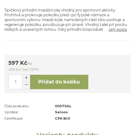
Špičkový přírodní masážní olej vhodný pro sportovní aktivity.
Prohřívá a prokrvuje pokožku před i po fyzické námaze a
sportovním výkonu. Masáž kůže namožených částí těla uvolňuje a
regeneruje pokožku, povzbuzuje při únavě. Vhodný také při pocitu
těžkých a unavených nohou. Čistý přírodní bioprodukt. ...
celý popis
597 Kč
/
ks
493 Kč
bez DPH
Přidat do košíku
Číslo produktu:
0057SAL
Výrobce:
Saloos
Certifikace:
CPK BIO