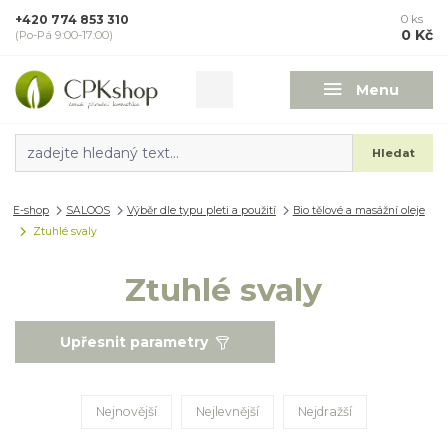
+420 774 853 310
0
ks
0 Kč
(Po-Pá 9:00-17:00)
Menu
Hledat
E-shop
SALOOS
Výběr dle typu pleti a použití
Bio tělové a masážní oleje
Ztuhlé svaly
Ztuhlé svaly
Upřesnit parametry
Nejnovější
Nejlevnější
Nejdražší