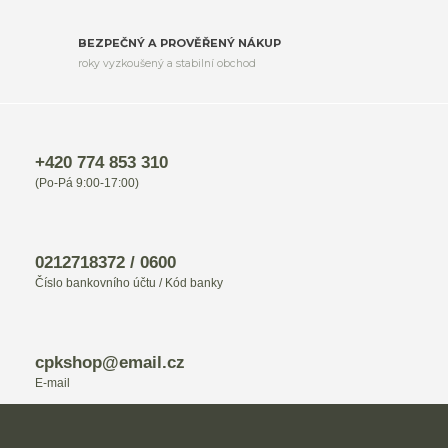
BEZPEČNÝ A PROVĚŘENÝ NÁKUP
roky vyzkoušený a stabilní obchod
+420 774 853 310
(Po-Pá 9:00-17:00)
0212718372 / 0600
Číslo bankovního účtu / Kód banky
cpkshop@email.cz
E-mail