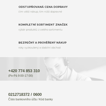
ODSTUPŇOVANÁ CENA DOPRAVY
čím větší nákup, tím nižší dopravné
KOMPLETNÍ SORTIMENT ZNAČEK
výběr produktů z celého sortimentu
BEZPEČNÝ A PROVĚŘENÝ NÁKUP
roky vyzkoušený a stabilní obchod
+420 774 853 310
(Po-Pá 9:00-17:00)
0212718372 / 0600
Číslo bankovního účtu / Kód banky