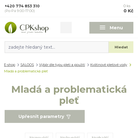
+420 774 853 310
0
ks
0 Kč
(Po-Pá 9:00-17:00)
Menu
Hledat
E-shop
SALOOS
Výběr dle typu pleti a použití
Květinové pleťové vody
Mladá a problematická pleť
Mladá a problematická
pleť
Upřesnit parametry
Nejnovější
Nejlevnější
Nejdražší