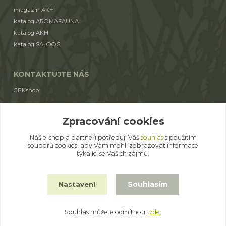
magazín AKH
katalog AROMAFAUNA
katalog AKH
katalog SALOOS
KONTAKTUJTE NÁS
CPKshop
+420 774 853 310
Zpracování cookies
(Po-Pá 9:00-17:00)
Náš e-shop a partneři potřebují Váš
souhlas
s použitím
cpkshop@email.cz
souborů cookies, aby Vám mohli zobrazovat informace
týkající se Vašich zájmů.
Souhlasím
Nastavení
© 2014 - 2026 CPKshop.cz
Souhlas můžete odmítnout
zde
.
Vytvořeno na
Eshop-rychle.cz