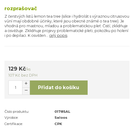
rozprašovač
Z čerstvých listů lemon tea tree (silice i hydrolát s výraznou citrusovou
vůní mají obdobné účinky, které jsou obecně známé o tea tree). Je
vhodná pro mastnou, mladou a problematickou pleť. Čistí, zklidňuje
a osvěžuje. Zklidňuje projevy problematické pleti, pokožku po holení
i po depilaci. K osvěžen...
celý popis
129 Kč
/
ks
107 Kč
bez DPH
Přidat do košíku
Číslo produktu:
0178SAL
Výrobce:
Saloos
Certifikace:
CPK