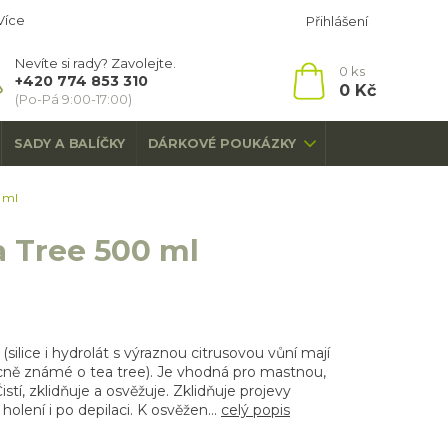
Více
Přihlášení
Nevíte si rady? Zavolejte.
0
ks
+420 774 853 310
0 Kč
(Po-Pá 9:00-17:00)
SADY A BALÍČKY
DÁRKOVÉ POUKÁZKY
 ml
 Tree 500 ml
(silice i hydrolát s výraznou citrusovou vůní mají
cně známé o tea tree). Je vhodná pro mastnou,
tí, zklidňuje a osvěžuje. Zklidňuje projevy
olení i po depilaci. K osvěžen...
celý popis