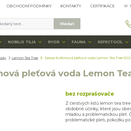
OBCHODNÍ PODMÍNKY
KONTAKTY
CERTIFIKACE
Hledat
NOBILIS TILIA
RYOR
FAUNA
REFECTOCIL
vody
Lemon Tea Tree
Saloos Květinová pleťová voda Lemon Tea Tree 500
inová pleťová voda Lemon Tea
bez rozprašovače
Z čerstvých listů lemon tea tree 
obdobné účinky, které jsou obe
mladou a problematickou pleť. Čis
problematické pleti, pokožku po h