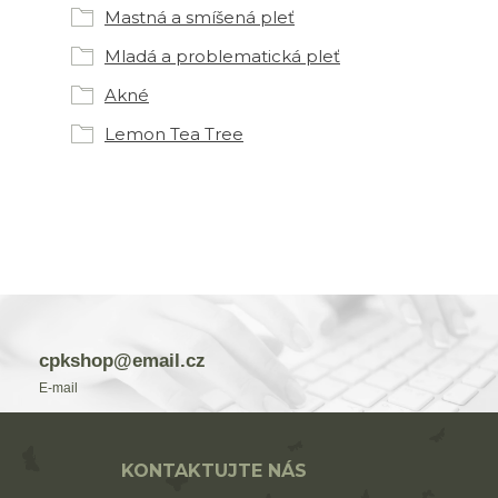
Mastná a smíšená pleť
Mladá a problematická pleť
Akné
Lemon Tea Tree
cpkshop@email.cz
E-mail
KONTAKTUJTE NÁS