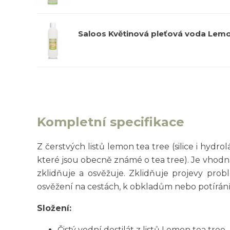
Saloos Květinová pleťová voda Lem
Kompletní specifikace
Z čerstvých listů lemon tea tree (silice i hydr
které jsou obecně známé o tea tree). Je vhodn
zklidňuje a osvěžuje. Zklidňuje projevy probl
osvěžení na cestách, k obkladům nebo potírání
Složení:
Čistý vodní destilát z listů Lemon tea tree