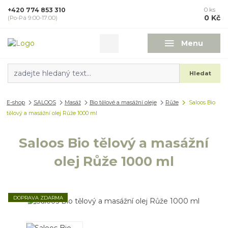
+420 774 853 310
0
ks
0 Kč
(Po-Pá 9:00-17:00)
Menu
Hledat
E-shop
SALOOS
Masáž
Bio tělové a masážní oleje
Růže
Saloos Bio
tělový a masážní olej Růže 1000 ml
Saloos Bio tělový a masážní
olej Růže 1000 ml
DOPRAVA ZDARMA