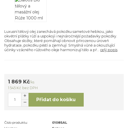
Luxusní tělový olej zanechává pokožku sametově hebkou, jako
okvětní plátky růží a uspokojí i nejnáročnější požadavky pokožky.
Obsahuje složky, které pomáhají obnovit přirozenou úroveň
hydratace, pokožku pěstí a zjemňují. Smyslná vůně a okouzlující
účinky vzácného růžového oleje harmonizují tělo a př...
celý popis
1 869 Kč
/
ks
1 545 Kč
bez DPH
Přidat do košíku
Číslo produktu:
0108SAL