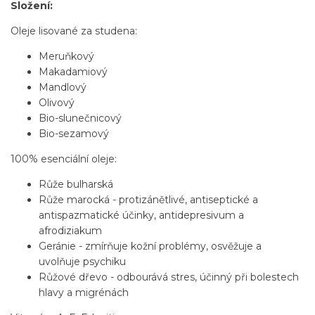
Složení:
Oleje lisované za studena:
Meruňkový
Makadamiový
Mandlový
Olivový
Bio-slunečnicový
Bio-sezamový
100% esenciální oleje:
Růže bulharská
Růže marocká - protizánětlivé, antiseptické a
antispazmatické účinky, antidepresivum a
afrodiziakum
Geránie - zmírňuje kožní problémy, osvěžuje a
uvolňuje psychiku
Růžové dřevo - odbourává stres, účinný při bolestech
hlavy a migrénách