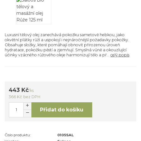
Luxusní tělový olej zanechává pokožku sametově hebkou, jako
okvětní plátky růží a uspokojí i nejnáročnější požadavky pokožky.
Obsahuje složky, které pomáhají obnovit přirozenou úroveň
hydratace, pokožku pěstí a zjemňují. Smyslná vůně a okouzlující
účinky vzácného růžového oleje harmonizují tělo a př...
celý popis
443 Kč
/
ks
366 Kč
bez DPH
Přidat do košíku
Číslo produktu:
0105SAL