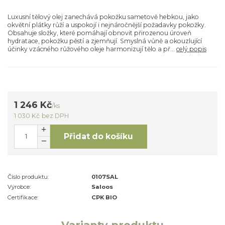
Luxusní tělový olej zanechává pokožku sametově hebkou, jako
okvětní plátky růží a uspokojí i nejnáročnější požadavky pokožky.
Obsahuje složky, které pomáhají obnovit přirozenou úroveň
hydratace, pokožku pěstí a zjemňují. Smyslná vůně a okouzlující
účinky vzácného růžového oleje harmonizují tělo a př...
celý popis
1 246 Kč
/
ks
1 030 Kč
bez DPH
Přidat do košíku
Číslo produktu:
0107SAL
Výrobce:
Saloos
Certifikace:
CPK BIO