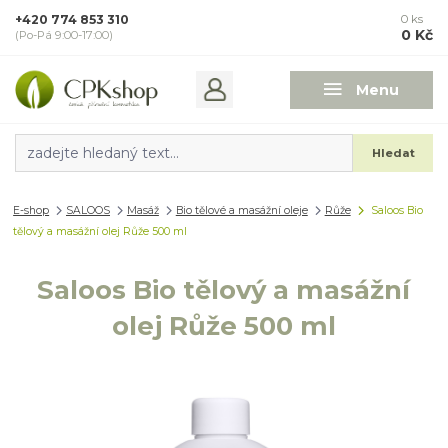
+420 774 853 310
0
ks
0 Kč
(Po-Pá 9:00-17:00)
Menu
Hledat
E-shop
SALOOS
Masáž
Bio tělové a masážní oleje
Růže
Saloos Bio
tělový a masážní olej Růže 500 ml
Saloos Bio tělový a masážní
olej Růže 500 ml