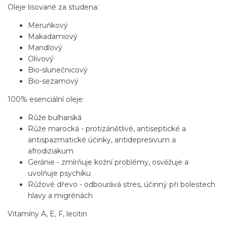
Oleje lisované za studena:
Meruňkový
Makadamiový
Mandlový
Olivový
Bio-slunečnicový
Bio-sezamový
100% esenciální oleje:
Růže bulharská
Růže marocká - protizánětlivé, antiseptické a
antispazmatické účinky, antidepresivum a
afrodiziakum
Geránie - zmírňuje kožní problémy, osvěžuje a
uvolňuje psychiku
Růžové dřevo - odbourává stres, účinný při bolestech
hlavy a migrénách
Vitamíny A, E, F, lecitin