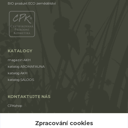
BIO produkt ECO zemědělství
KATALOGY
magazín AKH
katalog AROMAFAUNA
katalog AKH
katalog SALOOS
KONTAKTUJTE NÁS
CPKshop
+420 774 853 310
Zpracování cookies
(Po-Pá 9:00-17:00)