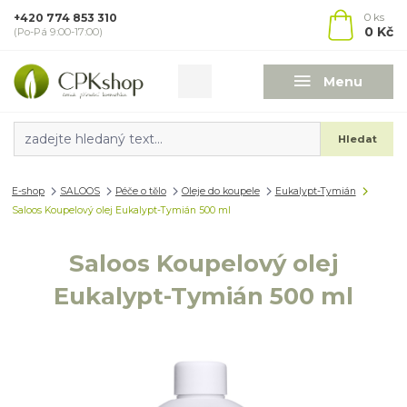
+420 774 853 310
0
ks
0 Kč
(Po-Pá 9:00-17:00)
Menu
Hledat
E-shop
SALOOS
Péče o tělo
Oleje do koupele
Eukalypt-Tymián
Saloos Koupelový olej Eukalypt-Tymián 500 ml
Saloos Koupelový olej
Eukalypt-Tymián 500 ml