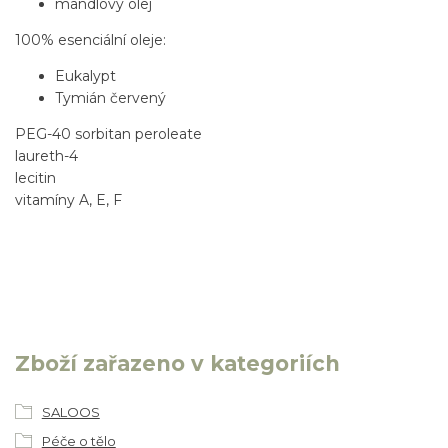
mandlový olej
100% esenciální oleje:
Eukalypt
Tymián červený
PEG-40 sorbitan peroleate
laureth-4
lecitin
vitamíny A, E, F
Zboží zařazeno v kategoriích
SALOOS
Péče o tělo