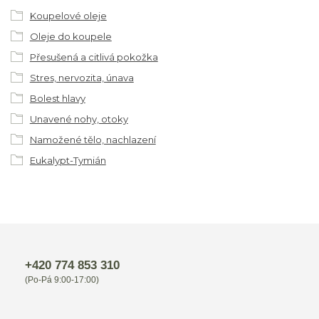
Koupelové oleje
Oleje do koupele
Přesušená a citlivá pokožka
Stres, nervozita, únava
Bolest hlavy
Unavené nohy, otoky
Namožené tělo, nachlazení
Eukalypt-Tymián
+420 774 853 310
(Po-Pá 9:00-17:00)