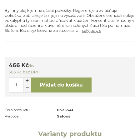
Bylinný olej k jemné očistě pokožky. Regeneruje a zvláčňuje
pokožku, zabraňuje tím jejímu vysušování. Obsažené esenciální oleje
eukalypt a tymián mohou přispívat k udržení koncentrace. Vhodný v
období nachlazení a k uvolnění namožených částí těla po námaze.
Složení: Bio oleje lisované za studena: b...
celý popis
466 Kč
/
ks
385 Kč
bez DPH
Přidat do košíku
Číslo produktu:
0325SAL
Výrobce:
Saloos
Varianty produktu