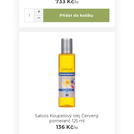
733 Kč
/
ks
Přidat do košíku
Saloos Koupelový olej Červený
pomeranč 125 ml
136 Kč
/
ks