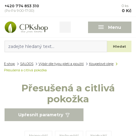
+420 774 853 310
0
ks
0 Kč
(Po-Pá 9:00-17:00)
Menu
Hledat
E-shop
SALOOS
Výběr dle typu pleti a použití
Koupelové oleje
Přesušená a citlivá pokožka
Přesušená a citlivá
pokožka
Upřesnit parametry
Nejnovější
Nejlevnější
Nejdražší