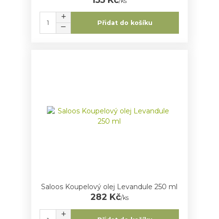
/
ks
Přidat do košíku
Saloos Koupelový olej Levandule 250 ml
282 Kč
/
ks