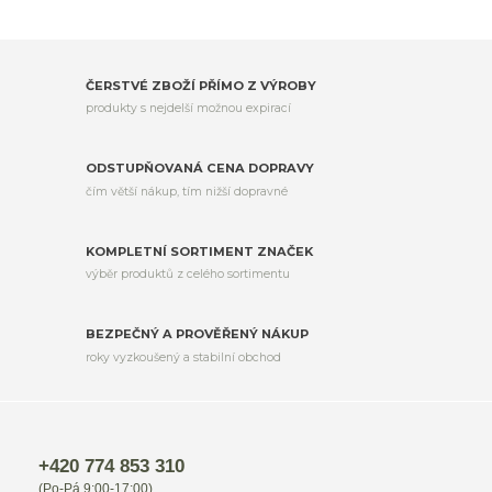
ČERSTVÉ ZBOŽÍ PŘÍMO Z VÝROBY
produkty s nejdelší možnou expirací
ODSTUPŇOVANÁ CENA DOPRAVY
čím větší nákup, tím nižší dopravné
KOMPLETNÍ SORTIMENT ZNAČEK
výběr produktů z celého sortimentu
BEZPEČNÝ A PROVĚŘENÝ NÁKUP
roky vyzkoušený a stabilní obchod
+420 774 853 310
(Po-Pá 9:00-17:00)