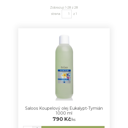
Zobrazuji 1-28 z 28
strana
z 1
Saloos Koupelový olej Eukalypt-Tymián
1000 ml
790 Kč
/
ks