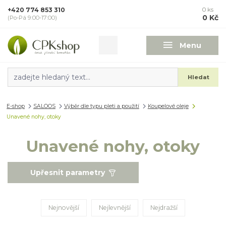
+420 774 853 310
0
ks
0 Kč
(Po-Pá 9:00-17:00)
Menu
Hledat
E-shop
SALOOS
Výběr dle typu pleti a použití
Koupelové oleje
Unavené nohy, otoky
Unavené nohy, otoky
Upřesnit parametry
Nejnovější
Nejlevnější
Nejdražší