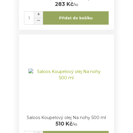
283 Kč
/
ks
Přidat do košíku
Saloos Koupelový olej Na nohy 500 ml
510 Kč
/
ks