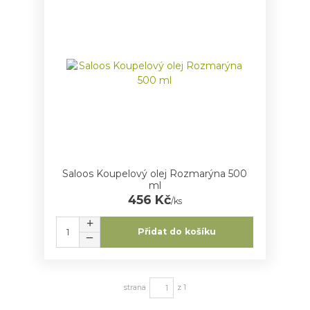
Saloos Koupelový olej Rozmarýna 500
ml
456 Kč
/
ks
Přidat do košíku
strana
z 1