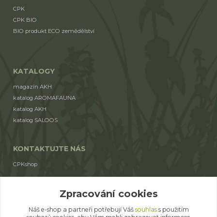
CPK
CPK BIO
BIO produkt ECO zemědělství
KATALOGY
magazín AKH
katalog AROMAFAUNA
katalog AKH
katalog SALOOS
KONTAKTUJTE NÁS
CPKshop
+420 774 853 310
Zpracování cookies
(Po-Pá 9:00-17:00)
Náš e-shop a partneři potřebují Váš
souhlas
s použitím
cpkshop@email.cz