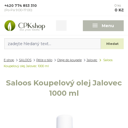
+420 774 853 310
0
ks
0 Kč
(Po-Pá 9:00-17:00)
Menu
Hledat
E-shop
SALOOS
Péče o tělo
Oleje do koupele
Jalovec
Saloos
Koupelový olej Jalovec 1000 ml
Saloos Koupelový olej Jalovec
1000 ml