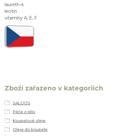
laureth-4
lecitin
vitamíny A, E, F
Zboží zařazeno v kategoriích
SALOOS
Péče o tělo
Koupelové oleje
Oleje do koupele