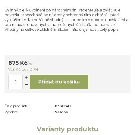
Bylinný olej k uvolnění po náročném dni, regeneruje a zvláčňuje
pokožku, zanechává na ní jemný ochranný film a chrání ji před
vysoušením. Mimořádně vhodný ke koupelím v období nachlazení a
pro relaxaci unavených a namožených částí těla po námaze.
Vhodný na celkové zklidnění. Složení: Bio oleje lisov...
celý popis
875 Kč
/
ks
723 Kč
bez DPH
Přidat do košíku
Číslo produktu:
0338SAL
Výrobce:
Saloos
Varianty produktu