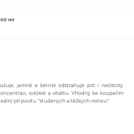
000 ml
šuje, jemně a šetrně odstraňuje pot i nečistoty.
ncentraci, svěžest a vitalitu. Vhodný ke koupelím
deální při pocitu "studených a těžkých nohou".