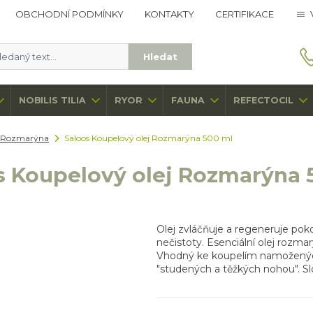
OBCHODNÍ PODMÍNKY
KONTAKTY
CERTIFIKACE
Hledat
NOBILIS TILIA
RYOR
FAUNA
REFECTOCIL
Rozmarýna
Saloos Koupelový olej Rozmarýna 500 ml
s Koupelový olej Rozmarýna 
Olej zvláčňuje a regeneruje poko
nečistoty. Esenciální olej rozma
Vhodný ke koupelím namožených č
"studených a těžkých nohou". Slože