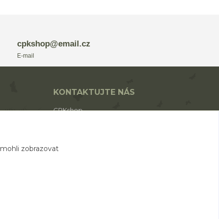
cpkshop@email.cz
E-mail
KONTAKTUJTE NÁS
CPKshop
+420 774 853 310
(Po-Pá 9:00-17:00)
 mohli zobrazovat
cpkshop@email.cz