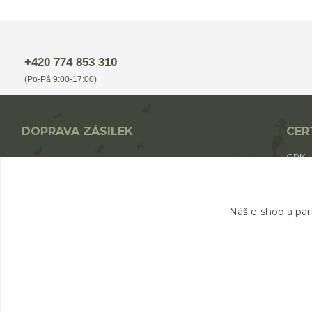
+420 774 853 310
(Po-Pá 9:00-17:00)
DOPRAVA ZÁSILEK
CER
CPK
Nákup nad 1700,- Kč - ZDARMA
CPK 
Nákup nad 1000,- Kč - od 49,- Kč
BIO p
Nákup do 1000,- Kč - od 69,- Kč
Náš e-shop a par