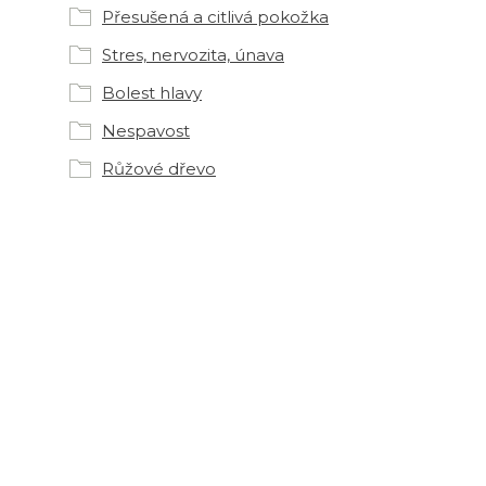
Přesušená a citlivá pokožka
Stres, nervozita, únava
Bolest hlavy
Nespavost
Růžové dřevo