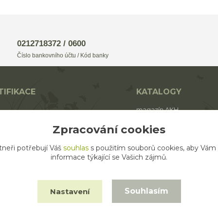
0212718372 / 0600
Číslo bankovního účtu / Kód banky
TIFIKACE
KATALOGY
magazín AKH
BIO
katalog AROMAFAUNA
Zpracování cookies
rodukt ECO zemědělství
katalog AKH
tneři potřebují Váš
souhlas
s použitím souborů cookies, aby Vám
katalog SALOOS
informace týkající se Vašich zájmů.
Souhlasím
Nastavení