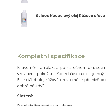
Saloos Koupelový olej Růžové dřevo
Kompletní specifikace
K uvolnění a relaxaci po náročném dni, šetr
senzitivní pokožku. Zanechává na ní jemný 
Esenciální olej růžové dřevo může příznivě půs
dobré nálady".
Složení:
Bio oleje lisované za studena: