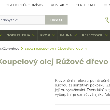
OBCHODNÍ PODMÍNKY
KONTAKTY
CERTIFIKACE
Hledat
NOBILIS TILIA
RYOR
FAUNA
REFECTOCIL
Růžové dřevo
Saloos Koupelový olej Růžové dřevo 1000 ml
Koupelový olej Růžové dřevo
K uvolnění a relaxaci po náročné
suchou až senzitivní pokožku. 
jejímu vysušování. Esenciální ol
vyčerpání, je označován jako "ole