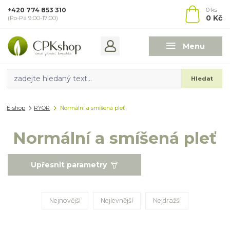
+420 774 853 310
0
ks
0 Kč
(Po-Pá 9:00-17:00)
Menu
Hledat
E-shop
RYOR
Normální a smíšená pleť
Normální a smíšená pleť
Upřesnit parametry
Nejnovější
Nejlevnější
Nejdražší