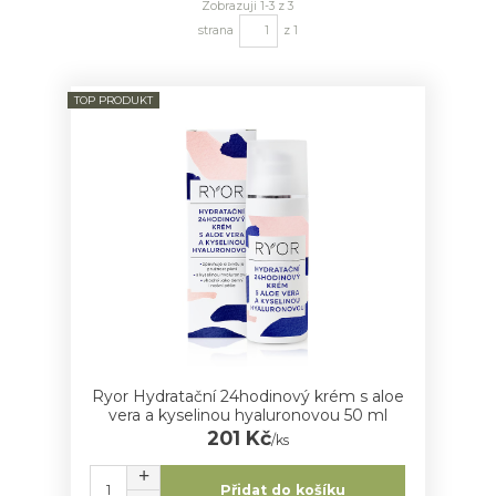
Zobrazuji 1-3 z 3
strana
z 1
TOP PRODUKT
Ryor Hydratační 24hodinový krém s aloe
vera a kyselinou hyaluronovou 50 ml
201 Kč
/
ks
Přidat do košíku