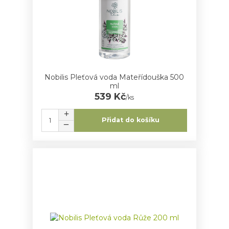
Nobilis Pleťová voda Mateřídouška 500
ml
539 Kč
/
ks
Přidat do košíku