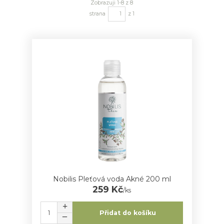
Zobrazuji 1-8 z 8
strana
z 1
Nobilis Pleťová voda Akné 200 ml
259 Kč
/
ks
Přidat do košíku