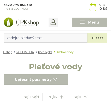
+420 774 853 310
0
ks
0 Kč
(Po-Pá 9:00-17:00)
Menu
Hledat
E-shop
NOBILIS TILIA
Péče o pleť
Pleťové vody
Pleťové vody
Upřesnit parametry
Nejnovější
Nejlevnější
Nejdražší